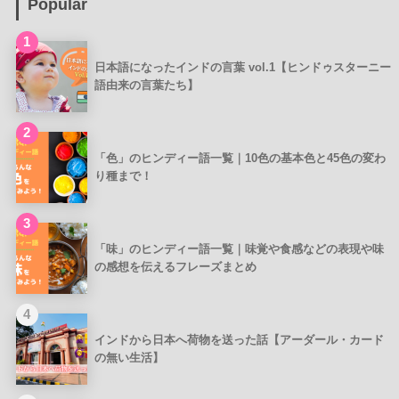
Popular
1
日本語になったインドの言葉 vol.1【ヒンドゥスターニー
語由来の言葉たち】
2
「色」のヒンディー語一覧｜10色の基本色と45色の変わ
り種まで！
3
「味」のヒンディー語一覧｜味覚や食感などの表現や味
の感想を伝えるフレーズまとめ
4
インドから日本へ荷物を送った話【アーダール・カード
の無い生活】