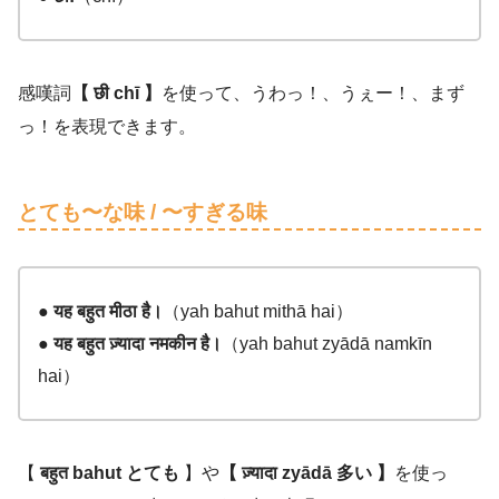
感嘆詞
【
छी
chī
】
を使って、うわっ！、うぇー！、まず
っ！を表現できます。
とても〜な味 / 〜すぎる味
● यह बहुत मीठा है।
（yah bahut mithā hai）
● यह बहुत ज़्यादा
नमकीन
है।
（yah bahut zyādā namkīn
hai）
【
बहुत bahut とても
】や
【 ज़्यादा zyādā 多い 】
を使っ