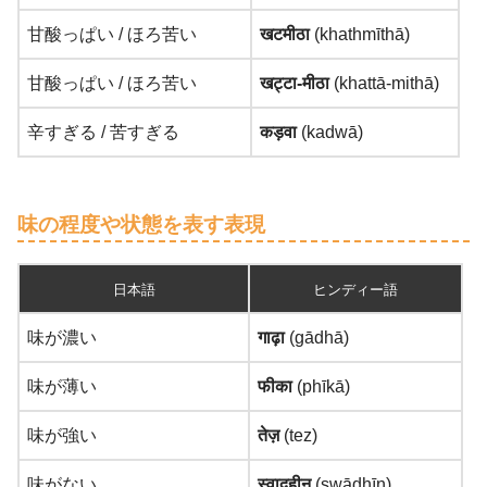
甘酸っぱい / ほろ苦い
खटमीठा
(khathmīthā)
甘酸っぱい / ほろ苦い
खट्टा-मीठा
(khattā-mithā)
辛すぎる / 苦すぎる
कड़वा
(kadwā)
味の程度や状態を表す表現
日本語
ヒンディー語
味が濃い
गाढ़ा
(gādhā)
味が薄い
फीका
(phīkā)
味が強い
तेज़
(tez)
味がない
स्वादहीन
(swādhīn)