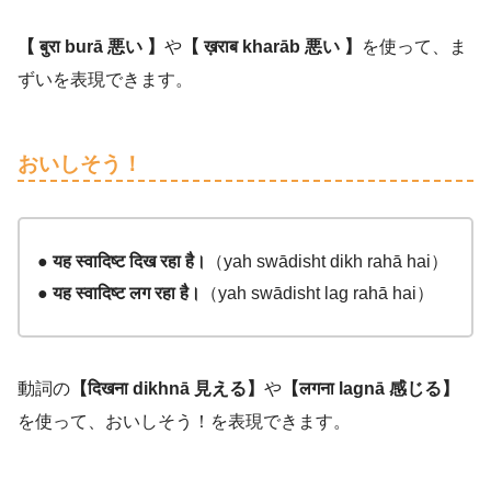
【
बुरा
burā
悪い
】
や
【
ख़राब
kharāb
悪い
】
を使って、ま
ずいを表現できます。
おいしそう！
●
यह
स्वादिष्ट
दिख
रहा
है।
（
yah
swādisht dikh rahā hai
）
●
यह
स्वादिष्ट
लग
रहा
है।
（
yah swādisht lag rahā hai
）
動詞の
【
दिखना
dikhnā
見える】
や
【
लगना
lagnā
感じる】
を使って、おいしそう！を表現できます。