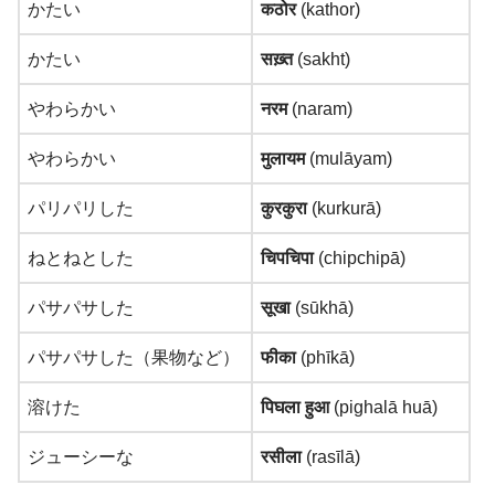
かたい
कठोर
(kathor)
かたい
सख़्त
(sakht)
やわらかい
नरम
(naram)
やわらかい
मुलायम
(mulāyam)
パリパリした
कुरकुरा
(kurkurā)
ねとねとした
चिपचिपा
(chipchipā)
パサパサした
सूखा
(sūkhā)
パサパサした（果物など）
फीका
(phīkā)
溶けた
पिघला हुआ
(pighalā huā)
ジューシーな
रसीला
(rasīlā)