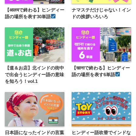
【आलयで終わる】ヒンディー
ナマステだけじゃない！イン
語の場所を表す30単語
ドの挨拶いろいろ
【道＆お店】北インドの街中
【खानाで終わる】ヒンディー
で出会うヒンディー語の意味
語の場所を表す6単語
を知ろう！vol.1
日本語になったインドの言葉
ヒンディー語吹替でインドな