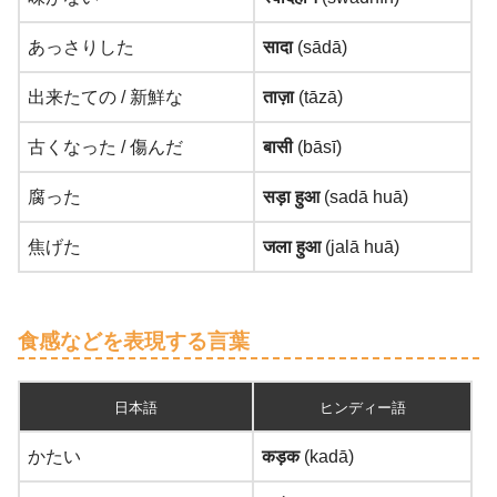
あっさりした
सादा
(sādā)
出来たての / 新鮮な
ताज़ा
(tāzā)
古くなった / 傷んだ
बासी
(bāsī)
腐った
सड़ा हुआ
(sadā huā)
焦げた
जला हुआ
(jalā huā)
食感などを表現する言葉
日本語
ヒンディー語
かたい
कड़क
(kadā)