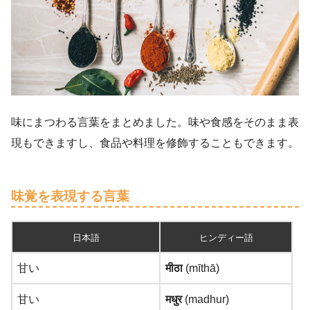
味にまつわる言葉をまとめました。味や食感をそのまま表
現もできますし、食品や料理を修飾することもできます。
味覚を表現する言葉
日本語
ヒンディー語
甘い
मीठा
(mīthā)
甘い
मधुर
(madhur)