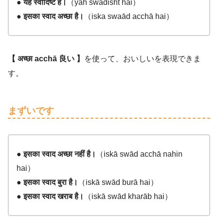
● यह स्वादिष्ट है।
（yah swādisht hai）
● इसका स्वाद अच्छा है।
（iska swaād acchā hai）
【 अच्छा acchā 良い 】
を使って、おいしいを表現できま
す。
まずいです
● इसका स्वाद अच्छा नहीं है।
（iskā swād acchā nahin
hai）
● इसका स्वाद बुरा है।
（iskā swād burā hai）
● इसका स्वाद खराब है।
（iskā swād kharāb hai）