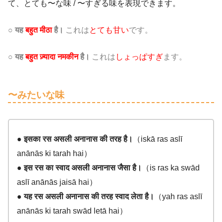
て、とても〜な味 / 〜すぎる味を表現できます。
○ यह
बहुत मीठा
है।
これは
とても甘い
です。
○ यह
बहुत ज़्यादा
नमकीन
है।
これは
しょっぱすぎ
ます。
〜みたいな味
●
इसका रस असली अनानास की तरह है।
（iskā ras aslī
anānās ki tarah hai）
●
इस रस का स्वाद असली अनानास जैसा है।
（is ras ka swād
aslī anānās jaisā hai）
●
यह रस असली अनानास की तरह स्वाद लेता है।
（yah ras aslī
anānās ki tarah swād letā hai）