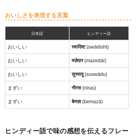
おいしさを表現する言葉
日本語
ヒンディー語
おいしい
स्वादिष्ट
(swādisht)
おいしい
मज़ेदार
(mazedār)
おいしい
सुस्वादु
(suswādu)
まずい
नीरस
(nīras)
まずい
बेमज़ा
(bemazā)
ヒンディー語で味の感想を伝えるフレー