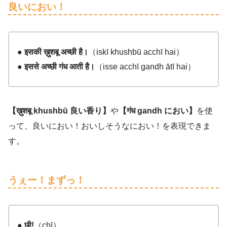
良いにおい！
●
इसकी
ख़ुशबू
अच्छी
है।
（
iskī khushbū acchī hai
）
●
इससे
अच्छी
गंध
आती
है।
（
isse acchī gandh ātī hai
）
【
ख़ुशबू
khushbū
良い香り】
や
【
गंध
gandh
におい】
を使
って、良いにおい！おいしそうなにおい！を表現できま
す。
うぇー！まずっ！
●
छी
!
（
chī
）