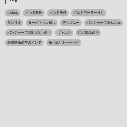
pickup
インド料理
インド旅行
グルドワーラー巡り
サンリオ
タージマハル探し
ディズニー
パンジャーブあれこれ
パンジャーブの5つの川巡り
ヴァルン
印パ国境巡り
外国映画の中のインド
振り返りトーーーク