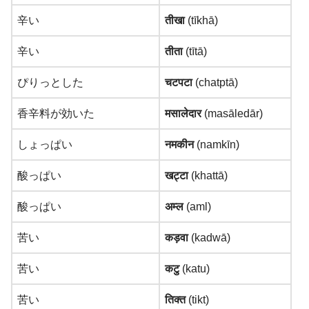
辛い
तीखा
(tīkhā)
辛い
तीता
(tītā)
ぴりっとした
चटपटा
(chatptā)
香辛料が効いた
मसालेदार
(masāledār)
しょっぱい
नमकीन
(namkīn)
酸っぱい
खट्टा
(khattā)
酸っぱい
अम्ल
(aml)
苦い
कड़वा
(kadwā)
苦い
कटु
(katu)
苦い
तिक्त
(tikt)